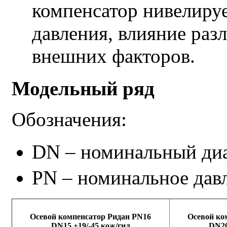
компенсатор нивелиру
давления, влияние раз
внешних факторов.
Модельный ряд
Обозначения:
DN – номинальный ди
PN – номинальное дав
Осевой компенсатор Ридан PN16
Осевой ко
DN15,+19/-45,кож/гил
DN20