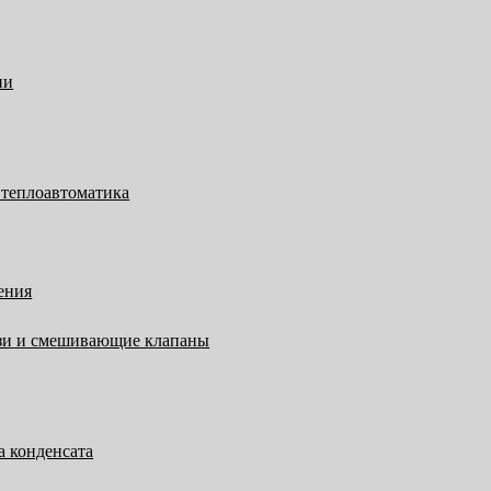
ии
 теплоавтоматика
ения
язи и смешивающие клапаны
а конденсата