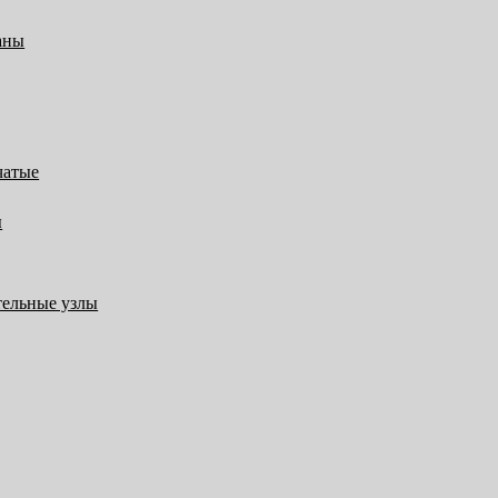
аны
чатые
ы
тельные узлы