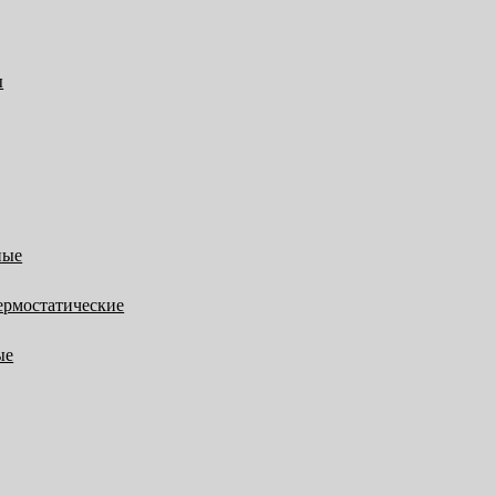
ы
ные
ермостатические
ые