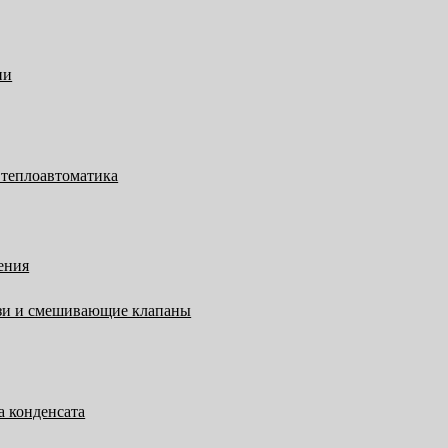
ии
 теплоавтоматика
ения
язи и смешивающие клапаны
а конденсата