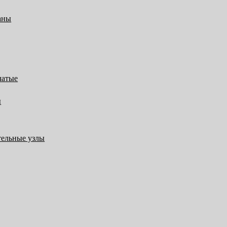
аны
чатые
ы
тельные узлы