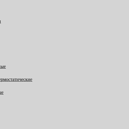
ы
ные
ермостатические
ые