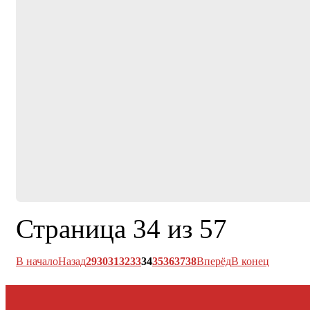
Страница 34 из 57
В начало
Назад
29
30
31
32
33
34
35
36
37
38
Вперёд
В конец