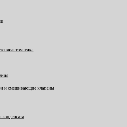
ии
 теплоавтоматика
ения
язи и смешивающие клапаны
а конденсата