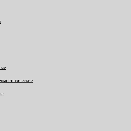
ы
ные
ермостатические
ые