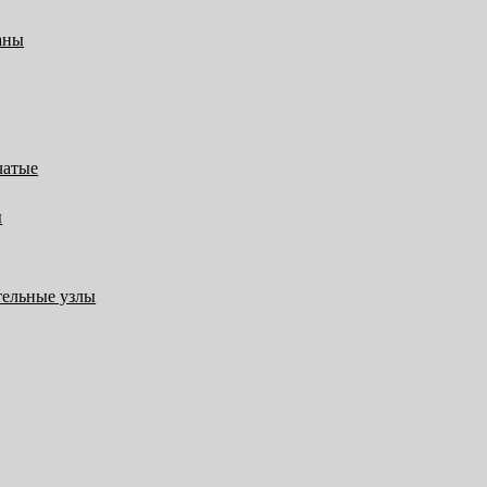
аны
чатые
ы
тельные узлы