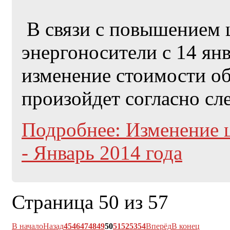
В связи с повышением ц
энергоносители с 14 янв
изменение стоимости о
произойдет согласно с
Подробнее: Изменение 
- Январь 2014 года
Страница 50 из 57
В начало
Назад
45
46
47
48
49
50
51
52
53
54
Вперёд
В конец